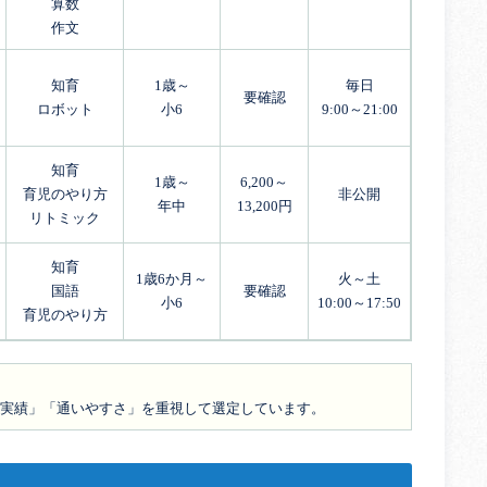
算数
作文
知育
1歳～
毎日
要確認
ロボット
小6
9:00～21:00
知育
1歳～
6,200～
育児のやり方
非公開
年中
13,200円
リトミック
知育
1歳6か月～
火～土
国語
要確認
小6
10:00～17:50
育児のやり方
の実績」「通いやすさ」を重視して選定しています。