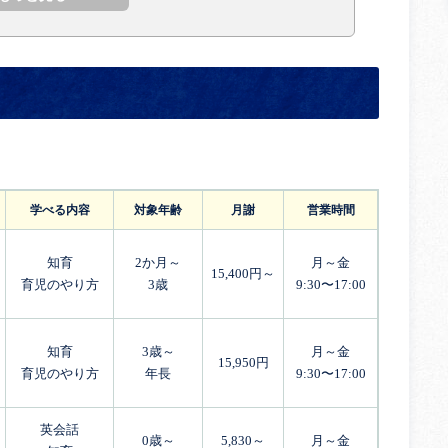
学べる内容
対象年齢
月謝
営業時間
知育
2か月～
月～金
15,400円～
育児のやり方
3歳
9:30〜17:00
知育
3歳～
月～金
15,950円
育児のやり方
年長
9:30〜17:00
英会話
0歳～
5,830～
月～金