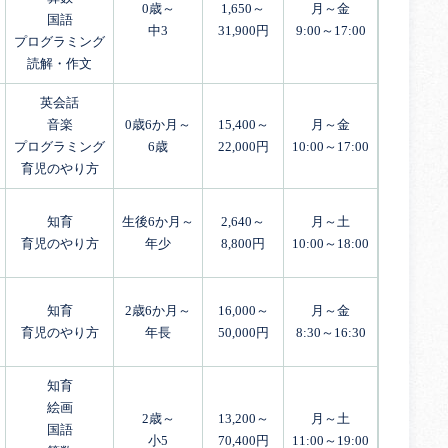
0歳～
1,650～
月～金
国語
中3
31,900円
9:00～17:00
プログラミング
読解・作文
英会話
音楽
0歳6か月～
15,400～
月～金
プログラミング
6歳
22,000円
10:00～17:00
育児のやり方
知育
生後6か月～
2,640～
月～土
育児のやり方
年少
8,800円
10:00～18:00
知育
2歳6か月～
16,000～
月～金
育児のやり方
年長
50,000円
8:30～16:30
知育
絵画
2歳～
13,200～
月～土
国語
小5
70,400円
11:00～19:00