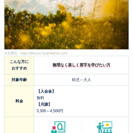
※引用元：
https://ttttsune-hp.jimdofree.com/
こんな方に
無理なく楽しく習字を学びたい方
おすすめ
対象年齢
幼児～大人
【入会金】
無料
料金
【月謝】
3,500～4,500円