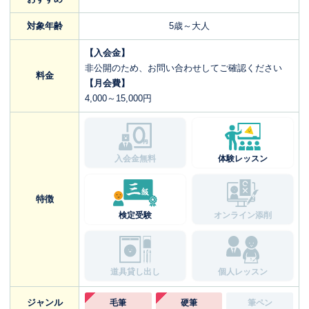
対象年齢
5歳～大人
【入会金】
非公開のため、お問い合わせしてご確認ください
料金
【月会費】
4,000～15,000円
入会金無料
体験レッスン
特徴
検定受験
オンライン添削
道具貸し出し
個人レッスン
ジャンル
毛筆
硬筆
筆ペン