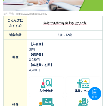
※引用元：
https://www.benesse.co.jp/
こんな方に
自宅で漢字力を向上させたい方
おすすめ
対象年齢
6歳～12歳
【入会金】
無料
【受講費】
料金
3,980円
【教材費 / 初回】
4,980円
入会金無料
体験レッスン
目次
特徴