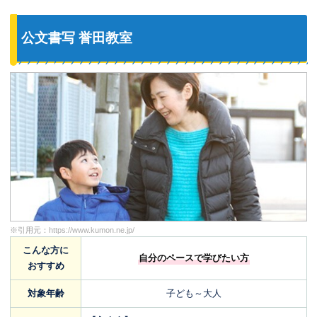
公文書写 誉田教室
※引用元：
https://www.kumon.ne.jp/
こんな方に
自分のペースで学びたい方
おすすめ
対象年齢
子ども～大人