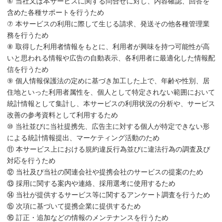
⑥ 当社又は本サービスに関する問合せに対し、内容確認、回答を
含めた各種サポートを行うため
⑦ 本サービスの利用に際して生じる請求、発送その他各種管理業
務を行うため
⑧ 取得した利用者情報をもとに、利用者が興味を持つ可能性が高
いと思われる情報や広告の自動表示、各利用者に最適化した情報配
信を行うため
⑨ 個人情報保護法の定めに基づき加工した上で、年齢や性別、居
住地といった利用者属性を、個人として特定されない範囲において
統計情報として集計し、本サービスの利用状況の分析や、サービス
改善の参考資料として利用するため
⑩ 当社並びに当社提携先、広告主に対する個人が特定できない形
による統計情報提出、マーケティング活動のため
⑪ 本サービス上における規約違反行為並びに違法行為の調査及び
対応を行うため
⑫ 当社及び当社の関連会社や提携会社のサービスの提案のため
⑬ 採用に関する案内や連絡、採用選考に使用するため
⑭ 当社が提供するサービス等に関するアンケート調査を行うため
⑮ 次項に基づいて提携企業に提供するため
⑯ 訂正・追加などの情報のメンテナンスを行うため