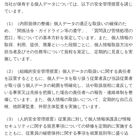
当社が保有する個人データについては、以下の安全管理措置を講じ
ています。
（1）（内部規律の整備）個人データの適正な取扱いの確保のた
め、「関係法令・ガイドライン等の遵守」、「質問及び苦情処理の
窓口」等についての基本方針を策定しています。また、個人情報の
取得、利用、提供、廃棄といった段階ごとに、個人情報取扱方法や
担当者及びその任務等について規程を策定し、定期的に見直しを実
施しています。
（2）（組織的安全管理措置）個人データの取扱いに関する責任者
を設置するとともに、個人データを取り扱う従業者及び当該従業者
が取り扱う個人データの範囲を明確化し、法や取扱規程に違反して
いる事実又は兆候を把握した場合の責任者への報告・連絡体制を整
備しています。また、個人情報の取扱いについて、定期的な自己点
検、他部署監査、外部主体監査を実施しています。
（3）（人的安全管理措置）従業員に対して個人情報保護及び情報
セキュリティに関する留意事項についての研修を定期的に実施する
とともに、従業員の秘密保持に関する事項を就業規則等に盛り込