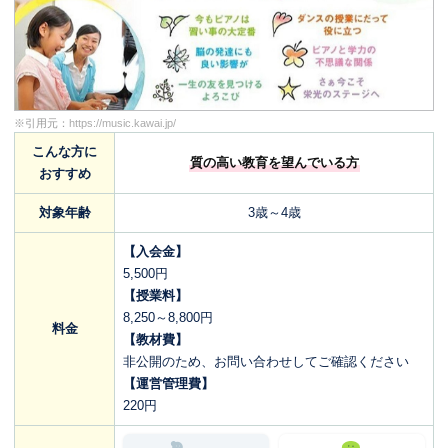
※引用元：
https://music.kawai.jp/
こんな方に
質の高い教育を望んでいる方
おすすめ
対象年齢
3歳～4歳
【入会金】
5,500円
【授業料】
8,250～8,800円
料金
【教材費】
非公開のため、お問い合わせしてご確認ください
【運営管理費】
220円