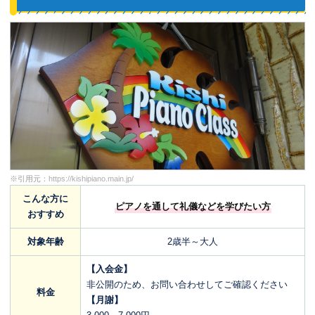
※引用元：
https://kishipiano.main.jp/
こんな方に
ピアノを通して礼儀などを学びたい方
おすすめ
対象年齢
2歳半～大人
【入会金】
非公開のため、お問い合わせしてご確認ください
料金
【月謝】