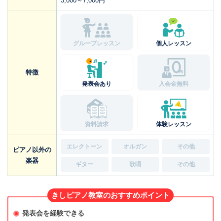
3,000～7,000円
グループレッスン
個人レッスン
特徴
発表会あり
入会金無料
資料請求
体験レッスン
エレクトーン
オルガン
その他
ピアノ以外の
楽器
ギター
歌唱
その他
きしピアノ教室のおすすめポイント
発表会を経験できる