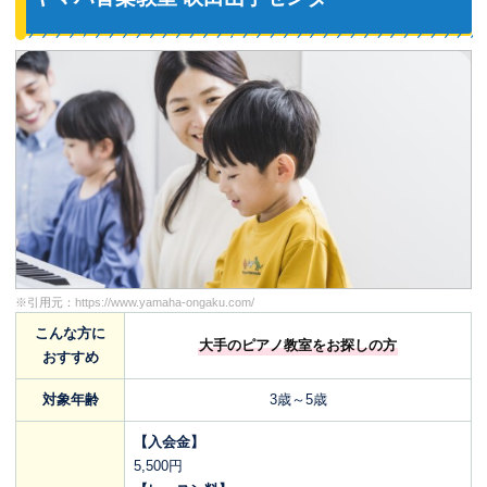
※引用元：
https://www.yamaha-ongaku.com/
こんな方に
大手のピアノ教室をお探しの方
おすすめ
対象年齢
3歳～5歳
【入会金】
5,500円