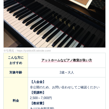
※引用元：
https://yukiko05.wixsite.com/
こんな方に
アットホームなピアノ教室が良い方
おすすめ
対象年齢
2歳～大人
【入会金】
非公開のため、お問い合わせしてご確認ください
【受講料】
2,500～7,000円
料金
【教材費】
あり(※金額不明)