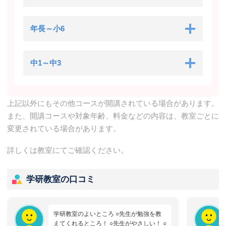
北区十条仲原1-3-6 かいずやビル2階201号
学研赤羽北2丁目教室
年長～小6
北区赤羽北2丁目18-16 佐々木様方
中1～中3
学研赤羽台3丁目教室
北区赤羽台
上記以外にもその他コースが開講されている場合があります。
学研赤羽3丁目教室
また、開講コースや対象年齢、料金などの内容は、教室ごとに
北区赤羽3丁目21-6
変更されている場合があります。
学研北赤羽駅前教室
詳しくは教室にてご確認ください。
北区浮間3-1-38 長尾ビル2階
学研教室の口コミ
学研教室のよいところ ○先生が勉強を教
えてくれるところ！ ○先生がやさしい！ ○