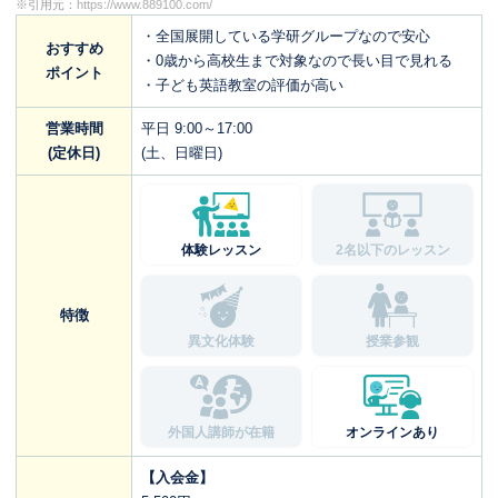
※引用元：
https://www.889100.com/
・全国展開している学研グループなので安心
おすすめ
・0歳から高校生まで対象なので長い目で見れる
ポイント
・子ども英語教室の評価が高い
営業時間
平日 9:00～17:00
(定休日)
(土、日曜日)
体験レッスン
2名以下のレッスン
特徴
異文化体験
授業参観
外国人講師が在籍
オンラインあり
【入会金】