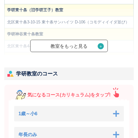
学研東十条（旧学研王子）教室
北区東十条3-10-15 東十条サンハイツ D-106（コモディイイダ並び）
学研神谷東十条教室
教室をもっと見る
北区東十条4-7-2 TKCビル2階
学研尾久北教室
北区田端新町3-31-4 田端新町3丁目会館
学研教室のコース
学研西中里公園教室
北区中里2丁目16-6
気になるコース(カリキュラム)をタップ!
学研十条仲原（旧学研十条ほっこりーの）教室
1歳～小6
北区十条仲原1丁目22-5 仲一会館2階
学研十条アカデミー教室
年長のみ