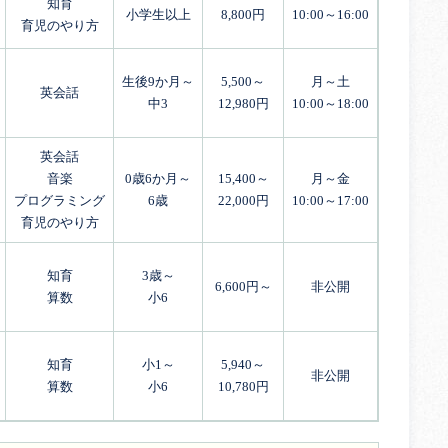
知育
小学生以上
8,800円
10:00～16:00
育児のやり方
生後9か月～
5,500～
月～土
英会話
中3
12,980円
10:00～18:00
英会話
音楽
0歳6か月～
15,400～
月～金
プログラミング
6歳
22,000円
10:00～17:00
育児のやり方
知育
3歳～
6,600円～
非公開
算数
小6
知育
小1～
5,940～
非公開
算数
小6
10,780円