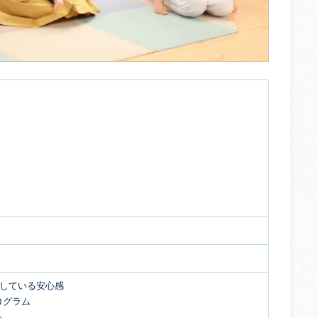
開している安心感
ログラム
る