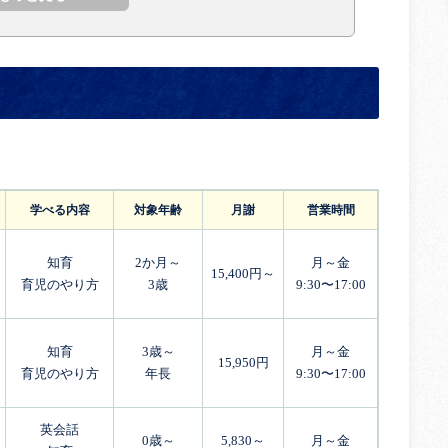
学べる内容
対象年齢
月謝
営業時間
知育
2か月～
月～金
15,400円～
育児のやり方
3歳
9:30〜17:00
知育
3歳～
月～金
15,950円
育児のやり方
年長
9:30〜17:00
英会話
0歳～
5,830～
月～金