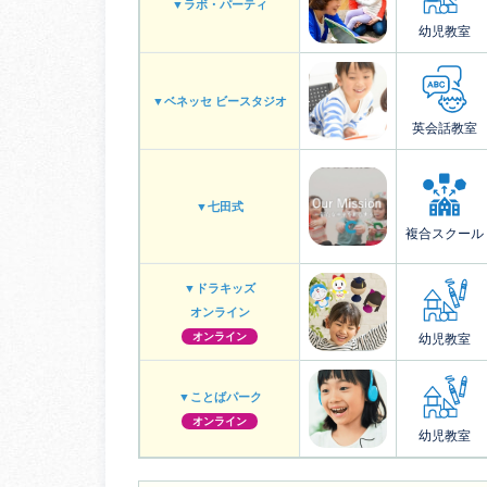
▼ラボ・パーティ
幼児教室
▼ベネッセ ビースタジオ
英会話教室
▼七田式
複合スクール
▼ドラキッズ
オンライン
オンライン
幼児教室
▼ことばパーク
オンライン
幼児教室