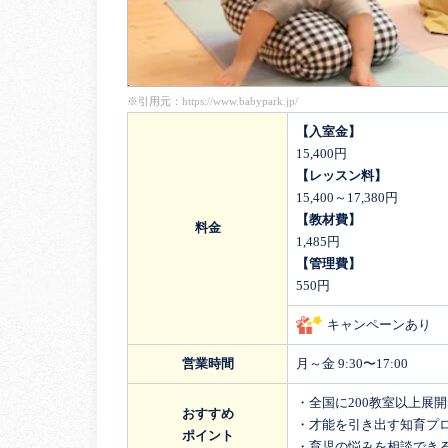
※引用元：
https://www.babypark.jp/
【入室金】
15,400円
【レッスン料】
15,400～17,380円
【教材費】
料金
1,485円
【管理費】
550円
キャンペーンあり
営業時間
月～金 9:30〜17:00
・全国に200教室以上展
おすすめ
・才能を引き出す知育プ
ポイント
・育児の悩みを相談でき