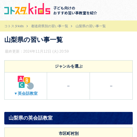
子ども向けの
おすすめ習い事教室を紹介
コトスタkids
都道府県別の習い事一覧
山梨県の習い事一覧
山梨県の習い事一覧
最終更新：2024年11月12日 (火) 20:59
ジャンルを選ぶ
–
–
▼英会話教室
山梨県の英会話教室
市区町村別