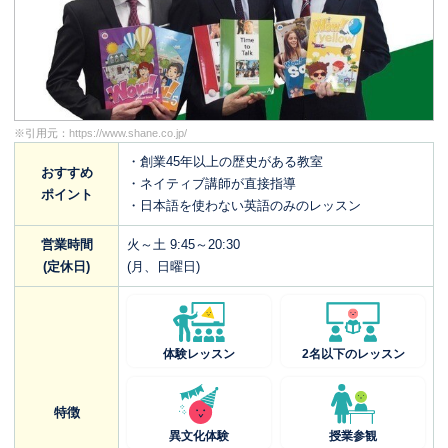
※引用元：
https://www.shane.co.jp/
・創業45年以上の歴史がある教室
おすすめ
・ネイティブ講師が直接指導
ポイント
・日本語を使わない英語のみのレッスン
営業時間
火～土 9:45～20:30
(定休日)
(月、日曜日)
体験レッスン
2名以下のレッスン
特徴
異文化体験
授業参観