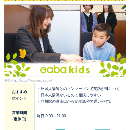
※引用元：
https://www.gaba.co.jp/
・外国人講師とのマンツーマンで英語が身につく
おすすめ
・日本人講師がいるので相談しやすい
ポイント
・品川駅の港南口から徒歩30秒で通いやすい
営業時間
毎日 9:00～21:00
(定休日)