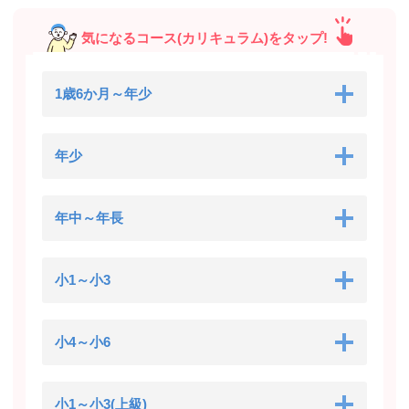
気になるコース(カリキュラム)をタップ!
1歳6か月～年少
年少
年中～年長
小1～小3
小4～小6
小1～小3(上級)