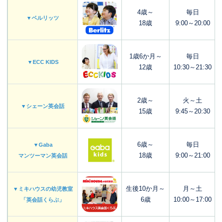
4歳～
毎日
▼ベルリッツ
18歳
9:00～20:00
1歳6か月～
毎日
▼ECC KIDS
12歳
10:30～21:30
2歳～
火～土
▼シェーン英会話
15歳
9:45～20:30
6歳～
毎日
▼Gaba
18歳
9:00～21:00
マンツーマン英会話
生後10か月～
月～土
▼ミキハウスの幼児教室
6歳
10:00～17:00
「英会話くらぶ」