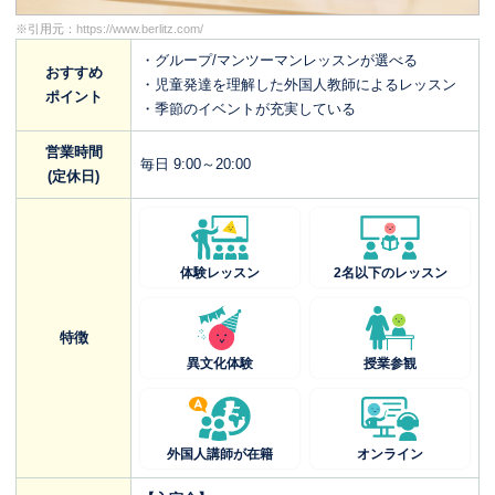
※引用元：
https://www.berlitz.com/
・グループ/マンツーマンレッスンが選べる
おすすめ
・児童発達を理解した外国人教師によるレッスン
ポイント
・季節のイベントが充実している
営業時間
毎日 9:00～20:00
(定休日)
体験レッスン
2名以下のレッスン
特徴
異文化体験
授業参観
外国人講師が在籍
オンライン