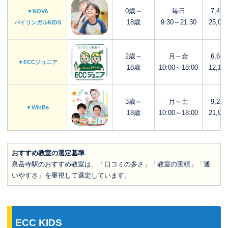
0歳～
毎日
7,48
▼NOVA
18歳
9:30～21:30
25,00
バイリンガルKIDS
2歳～
月～金
6,60
▼ECCジュニア
18歳
10:00～18:00
12,10
3歳～
月～土
9,22
▼WinBe
18歳
10:00～18:00
21,96
おすすめ教室の選定基準
泉岳寺駅のおすすめ教室は、「口コミの多さ」「教室の実績」「通
いやすさ」を重視して選定しています。
ECC KIDS