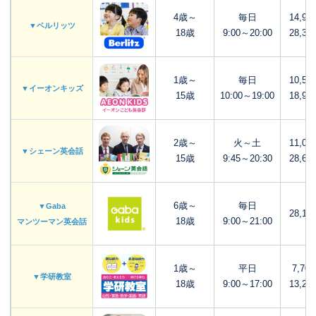
4歳～
毎日
14,98
▼ベルリッツ
18歳
9:00～20:00
28,38
1歳～
毎日
10,56
▼イーオンキッズ
15歳
10:00～19:00
18,92
2歳～
火～土
11,00
▼シェーン英会話
15歳
9:45～20:30
28,60
6歳～
毎日
▼Gaba
28,16
18歳
9:00～21:00
マンツーマン英会話
1歳～
平日
7,70
▼学研教室
18歳
9:00～17:00
13,20