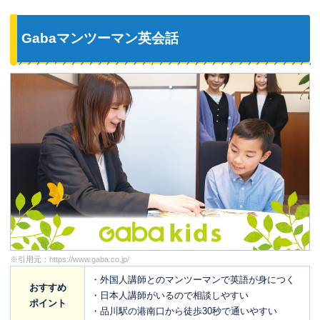
Gabaマンツーマン英会話
※引用元：
https://www.gaba.co.jp/
・外国人講師とのマンツーマンで英語が身につく
おすすめ
・日本人講師がいるので相談しやすい
ポイント
・品川駅の港南口から徒歩30秒で通いやすい