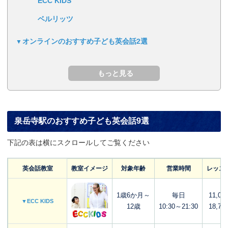
ECC KIDS
ベルリッツ
オンラインのおすすめ子ども英会話2選
泉岳寺駅のおすすめ子ども英会話9選
下記の表は横にスクロールしてご覧ください
英会話教室
教室イメージ
対象年齢
営業時間
レッス
1歳6か月～
毎日
11,00
▼ECC KIDS
12歳
10:30～21:30
18,70