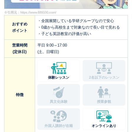
※引用元：
https://www.889100.com/
・全国展開している学研グループなので安心
おすすめ
・0歳から高校生まで対象なので長い目で見れる
ポイント
・子ども英語教室の評価が高い
営業時間
平日 9:00～17:00
(定休日)
(土、日曜日)
体験レッスン
2名以下のレッスン
特徴
異文化体験
授業参観
外国人講師が在籍
オンラインあり