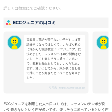
詳しくは教室にてご確認ください。
ECCジュニアの口コミ
両親共に英語が苦手なので子どもには英
語好きになってほしくて、いちばん初め
に浮かんだ英語教室「ECCジュニア」に
決めました。レッスン中は40分間飽きな
いし、とても楽しそうに通っているの
で、教材も先生もとてもいいんだと思い
ます。通い出してから、娘が歌に合わせ
て踊ることが好きだということを知りま
した。
引用元：
https://www.eccjr.co.jp/
ECCジュニアを利用した人の口コミでは、レッスンのテンポが良
いや飽きないという声が多いです。楽しそうに通っているという声