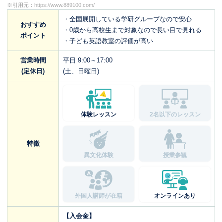
※引用元：
https://www.889100.com/
・全国展開している学研グループなので安心
おすすめ
・0歳から高校生まで対象なので長い目で見れる
ポイント
・子ども英語教室の評価が高い
営業時間
平日 9:00～17:00
(定休日)
(土、日曜日)
体験レッスン
2名以下のレッスン
特徴
異文化体験
授業参観
外国人講師が在籍
オンラインあり
【入会金】