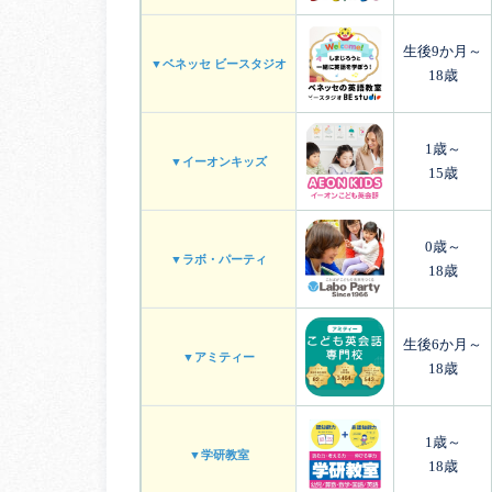
生後9か月～
▼ベネッセ ビースタジオ
18歳
1歳～
▼イーオンキッズ
15歳
0歳～
▼ラボ・パーティ
18歳
生後6か月～
▼アミティー
18歳
1歳～
▼学研教室
18歳