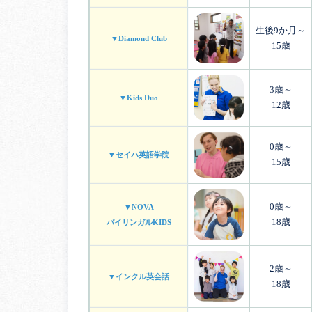
生後9か月～
▼Diamond Club
15歳
3歳～
▼Kids Duo
12歳
0歳～
▼セイハ英語学院
15歳
0歳～
▼NOVA
18歳
バイリンガルKIDS
2歳～
▼インクル英会話
18歳