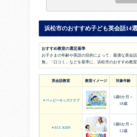
浜松市のおすすめ子ども英会話14
おすすめ教室の選定基準
お子さまの年齢や英語の目的によって、最適な英会話
無」「口コミ」などを基準に、浜松市のおすすめ教室
英会話教室
教室イメージ
対象年齢
1歳6か月～
▼ペッピーキッズクラブ
18歳
1歳6か月～
▼ECC KIDS
12歳