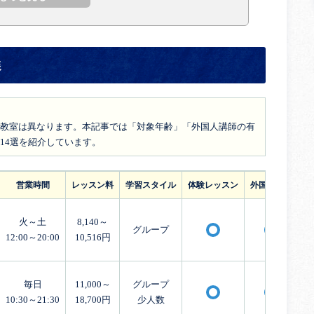
選
教室は異なります。本記事では「対象年齢」「外国人講師の有
14選を紹介しています。
営業時間
レッスン料
学習スタイル
体験レッスン
外国人講師
火～土
8,140～
グループ
〇
〇
12:00～20:00
10,516円
毎日
11,000～
グループ
〇
〇
10:30～21:30
18,700円
少人数