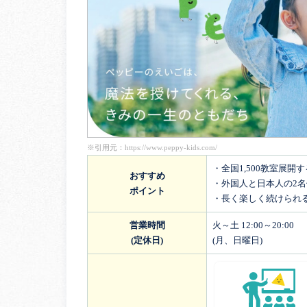
※引用元：
https://www.peppy-kids.com/
・全国1,500教室展開
おすすめ
・外国人と日本人の2
ポイント
・長く楽しく続けられ
営業時間
火～土 12:00～20:00
(定休日)
(月、日曜日)