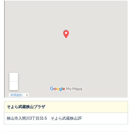
そよら武蔵狭山プラザ
狭山市入間川3丁目31-5 そよら武蔵狭山2F