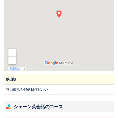
狭山校
狭山市祇園4-59 日佑ビル3F
シェーン英会話のコース