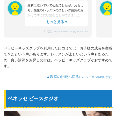
最初は泣いていて心配でしたが、おもし
ろい先生やレッスンの楽しい雰囲気のお
かげですぐに馴染むことができました。
たまにママと離れるときに嫌がることも
ありますが、先生が上手になだめてく
れ、お迎えのときはいつも笑顔です。
引用元：
https://www.peppy-kids.com/
まだ3歳なのでどうしても集中力が続かな
いのですが、歌やゲームなど体を使った
り、カードやDVDなど目で楽しめたり、
ペッピーキッズクラブを利用した口コミでは、お子様の成長を実感
3歳児を飽きさせない充実したレッスンだ
できたという声があります。レッスンが楽しいという声もあるた
と思います。うちの子は特に歌やダンス
が好きなようで、よく「Hello～♪」と歌
め、良い講師をお探しの方は、ペッピーキッズクラブがおすすめで
っています。
す。
最近では家の中の物やスーパーの野菜な
ど、色んなものを英語で教えてくれるよ
▲教室の比較へ戻る
(ページ上部へ移動します)
うになり、英語が身についてきているの
を実感しています。
ベネッセ ビースタジオ