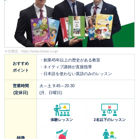
※引用元：
https://www.shane.co.jp/
・創業45年以上の歴史がある教室
おすすめ
・ネイティブ講師が直接指導
ポイント
・日本語を使わない英語のみのレッスン
営業時間
火～土 9:45～20:30
(定休日)
(月、日曜日)
体験レッスン
2名以下のレッスン
特徴