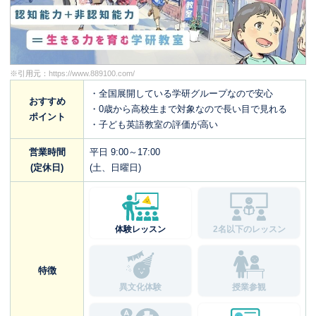
※引用元：
https://www.889100.com/
・全国展開している学研グループなので安心
おすすめ
・0歳から高校生まで対象なので長い目で見れる
ポイント
・子ども英語教室の評価が高い
営業時間
平日 9:00～17:00
(定休日)
(土、日曜日)
体験レッスン
2名以下のレッスン
特徴
異文化体験
授業参観