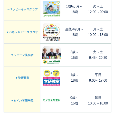
1歳6か月～
火～土
▼ペッピーキッズクラブ
18歳
12:00～20:00
生後9か月～
月～土
▼ベネッセ ビースタジオ
18歳
10:00～18:00
2歳～
火～土
▼シェーン英会話
15歳
9:45～20:30
1歳～
平日
▼学研教室
18歳
9:00～17:00
0歳～
毎日
▼セイハ英語学院
15歳
10:00～18:00