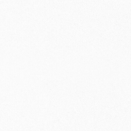
〇
〇
〇
〇
〇
〇
×
〇
×
〇