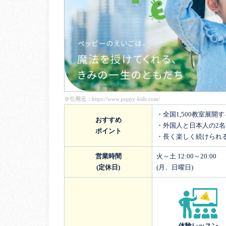
※引用元：
https://www.peppy-kids.com/
・全国1,500教室展開
おすすめ
・外国人と日本人の2
ポイント
・長く楽しく続けられ
営業時間
火～土 12:00～20:00
(定休日)
(月、日曜日)
体験レッスン