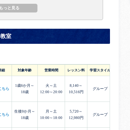
話教室
詳細
対象年齢
営業時間
レッスン料
学習スタイル
体験レッ
1歳6か月～
火～土
8,140～
こちら
グループ
18歳
12:00～20:00
10,516円
生後9か月～
月～土
5,720～
こちら
グループ
18歳
10:00～18:00
12,980円