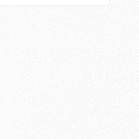
スン
外国人講師
〇
〇
〇
〇