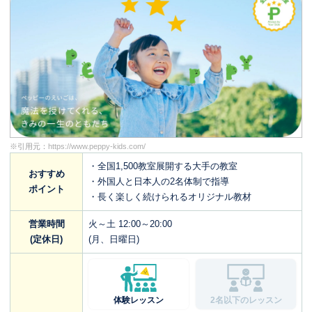
※引用元：
https://www.peppy-kids.com/
・全国1,500教室展開する大手の教室
おすすめ
・外国人と日本人の2名体制で指導
ポイント
・長く楽しく続けられるオリジナル教材
営業時間
火～土 12:00～20:00
(定休日)
(月、日曜日)
体験レッスン
2名以下のレッスン