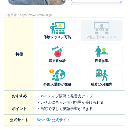
※引用元：
https://www.novakid.jp/
体験レッスン可能
2名以下のレッスン
特徴
異文化体験
授業参観
外国人講師が在籍
徒歩15分圏内
おすすめ
・ネイティブ講師で発音力アップ
・レベルに合った個別指導が受けられる
ポイント
・自宅で楽しく英語学習ができる
公式サイト
NovaKid公式サイト