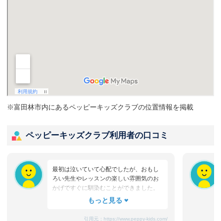
※富田林市内にあるペッピーキッズクラブの位置情報を掲載
ペッピーキッズクラブ利用者の口コミ
最初は泣いていて心配でしたが、おもし
ろい先生やレッスンの楽しい雰囲気のお
かげですぐに馴染むことができました。
たまにママと離れるときに嫌がることも
ありますが、先生が上手になだめてく
れ、お迎えのときはいつも笑顔です。
引用元：
https://www.peppy-kids.com/