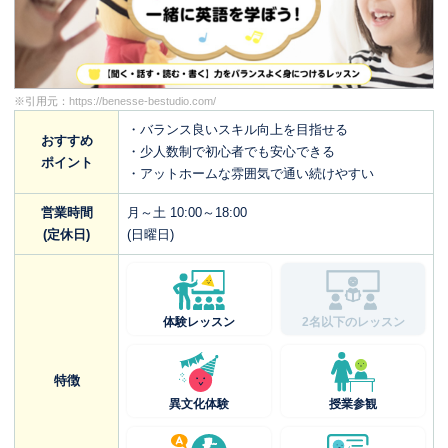
※引用元：
https://benesse-bestudio.com/
・バランス良いスキル向上を目指せる
おすすめ
・少人数制で初心者でも安心できる
ポイント
・アットホームな雰囲気で通い続けやすい
営業時間
月～土 10:00～18:00
(定休日)
(日曜日)
体験レッスン
2名以下のレッスン
特徴
異文化体験
授業参観