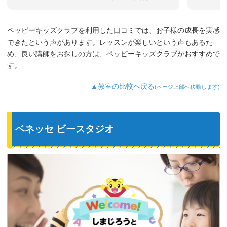
まだ3歳なのでどうしても集中力が続かな
いのですが、歌やゲームなど体を使った
り、カードやDVDなど目で楽しめたり、
ペッピーキッズクラブを利用した口コミでは、お子様の成長を実感
3歳児を飽きさせない充実したレッスンだ
できたという声があります。レッスンが楽しいという声もあるた
と思います。うちの子は特に歌やダンス
が好きなようで、よく「Hello～♪」と歌
め、良い講師をお探しの方は、ペッピーキッズクラブがおすすめで
っています。
す。
最近では家の中の物やスーパーの野菜な
ど、色んなものを英語で教えてくれるよ
▲教室の比較へ戻る
(ページ上部へ移動します)
うになり、英語が身についてきているの
を実感しています。
ベネッセ ビースタジオ