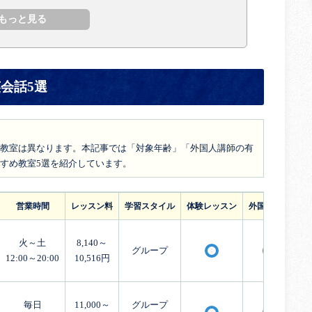
会話5選
教室は異なります。本記事では「対象年齢」「外国人講師の有
すめ教室5選を紹介しています。
営業時間
レッスン料
学習スタイル
体験レッスン
外国人講師
火～土
8,140～
グループ
〇
〇
12:00～20:00
10,516円
毎日
11,000～
グループ