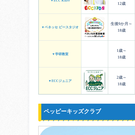
▼ECC KIDS
12歳
生後9か月～
▼ベネッセ ビースタジオ
18歳
1歳～
▼学研教室
18歳
2歳～
▼ECCジュニア
18歳
ペッピーキッズクラブ