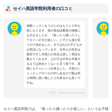
セイハ英語学院利用者の口コミ
体験レッスンをうけたのはもう１０年も
前になります。他の英会話教室の体験に
も行きましたが、『歌ったり踊ったりし
てセイハの方が楽しい』と子ども達が言
うので決めました。今では3人の子どもが
お世話になっています。日本人の先生は
親切ですし外国人の先生は楽しく英語を
教えてくれます。上の子は中学を卒業す
るまでは辞めたくないと言う程です。英
検にもチャレンジ出来ました。大型のシ
ョッピングモールの中にあるので親は待
ち時間に買い物したり出来るのも良いで
すね。
引用元：
https://www.seiha.com/
セイハ英語学院では、「歌ったり踊ったりが楽しい」というお子様