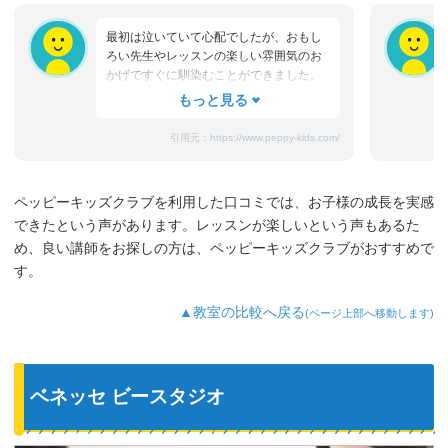
最初は泣いていて心配でしたが、おもし
ろい先生やレッスンの楽しい雰囲気のお
かげですぐに馴染むことができました。
たまにママと離れるときに嫌がることも
ありますが、先生が上手になだめてく
れ、お迎えのときはいつも笑顔です。
引用元：
https://www.peppy-kids.com/
まだ3歳なのでどうしても集中力が続かな
いのですが、歌やゲームなど体を使った
り、カードやDVDなど目で楽しめたり、
ペッピーキッズクラブを利用した口コミでは、お子様の成長を実感
3歳児を飽きさせない充実したレッスンだ
できたという声があります。レッスンが楽しいという声もあるた
と思います。うちの子は特に歌やダンス
が好きなようで、よく「Hello～♪」と歌
め、良い講師をお探しの方は、ペッピーキッズクラブがおすすめで
っています。
す。
最近では家の中の物やスーパーの野菜な
ど、色んなものを英語で教えてくれるよ
▲教室の比較へ戻る
(ページ上部へ移動します)
うになり、英語が身についてきているの
を実感しています。
ベネッセ ビースタジオ