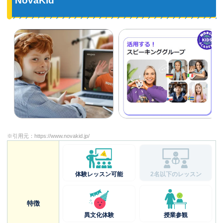
NovaKid
※引用元：
https://www.novakid.jp/
体験レッスン可能
2名以下のレッスン
特徴
異文化体験
授業参観