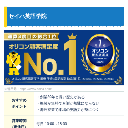
セイハ英語学院
※引用元：
https://www.seiha.com/
・創業39年と長い歴史がある
おすすめ
・振替が無料で月謝が無駄にならない
ポイント
・海外授業で本場の英語力が身につく
営業時間
毎日 10:00～18:00
(定休日)