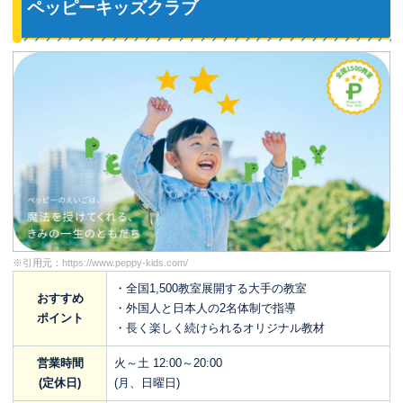
ペッピーキッズクラブ
※引用元：
https://www.peppy-kids.com/
・全国1,500教室展開する大手の教室
おすすめ
・外国人と日本人の2名体制で指導
ポイント
・長く楽しく続けられるオリジナル教材
営業時間
火～土 12:00～20:00
(定休日)
(月、日曜日)