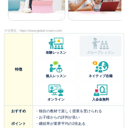
※引用元：
https://www.global-crown.com/
体験レッスン
グループレッスン
特徴
個人レッスン
ネイティブ在籍
オンライン
入会金無料
おすすめ
・独自の教材で楽しく授業を受けられる
・お子様からの評判が良い
ポイント
・継続率が業界平均の2倍ある