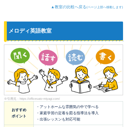
▲教室の比較へ戻る
(ページ上部へ移動します)
メロディ英語教室
※引用元：
https://officesato-miyagi.com/
・アットホームな雰囲気の中で学べる
おすすめ
・家庭学習の定着を図る指導法を導入
ポイント
・出張レッスンも対応可能