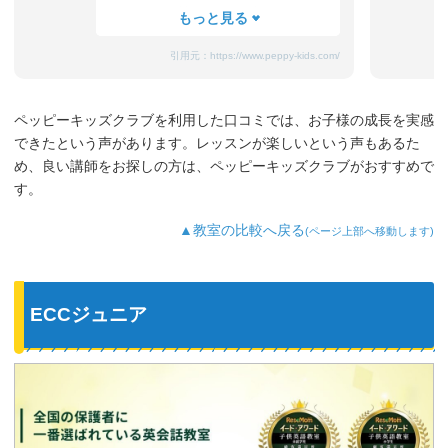
たまにママと離れるときに嫌がることも
ありますが、先生が上手になだめてく
れ、お迎えのときはいつも笑顔です。
引用元：
https://www.peppy-kids.com/
まだ3歳なのでどうしても集中力が続かな
いのですが、歌やゲームなど体を使った
り、カードやDVDなど目で楽しめたり、
ペッピーキッズクラブを利用した口コミでは、お子様の成長を実感
3歳児を飽きさせない充実したレッスンだ
できたという声があります。レッスンが楽しいという声もあるた
と思います。うちの子は特に歌やダンス
が好きなようで、よく「Hello～♪」と歌
め、良い講師をお探しの方は、ペッピーキッズクラブがおすすめで
っています。
す。
最近では家の中の物やスーパーの野菜な
ど、色んなものを英語で教えてくれるよ
▲教室の比較へ戻る
(ページ上部へ移動します)
うになり、英語が身についてきているの
を実感しています。
ECCジュニア