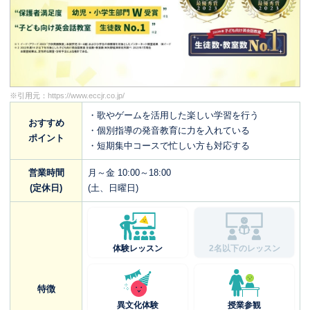
※引用元：
https://www.eccjr.co.jp/
・歌やゲームを活用した楽しい学習を行う
おすすめ
・個別指導の発音教育に力を入れている
ポイント
・短期集中コースで忙しい方も対応する
営業時間
月～金 10:00～18:00
(定休日)
(土、日曜日)
体験レッスン
2名以下のレッスン
特徴
異文化体験
授業参観