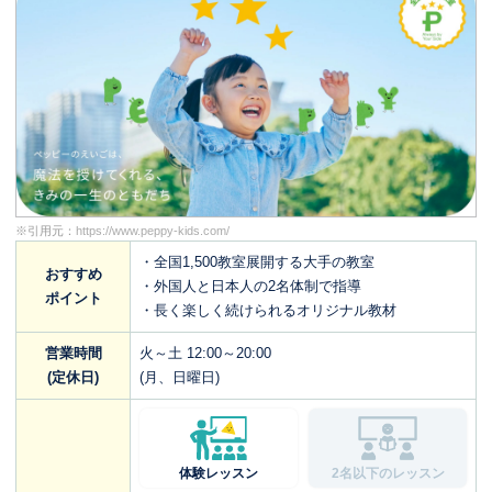
※引用元：
https://www.peppy-kids.com/
・全国1,500教室展開する大手の教室
おすすめ
・外国人と日本人の2名体制で指導
ポイント
・長く楽しく続けられるオリジナル教材
営業時間
火～土 12:00～20:00
(定休日)
(月、日曜日)
体験レッスン
2名以下のレッスン