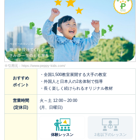
※引用元：
https://www.peppy-kids.com/
・全国1,500教室展開する大手の教室
おすすめ
・外国人と日本人の2名体制で指導
ポイント
・長く楽しく続けられるオリジナル教材
営業時間
火～土 12:00～20:00
(定休日)
(月、日曜日)
体験レッスン
2名以下のレッスン