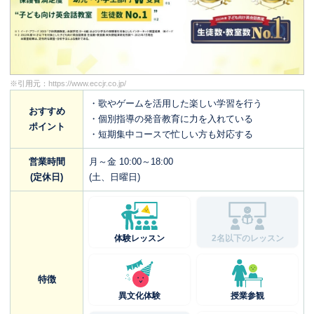
※引用元：
https://www.eccjr.co.jp/
・歌やゲームを活用した楽しい学習を行う
おすすめ
・個別指導の発音教育に力を入れている
ポイント
・短期集中コースで忙しい方も対応する
営業時間
月～金 10:00～18:00
(定休日)
(土、日曜日)
体験レッスン
2名以下のレッスン
特徴
異文化体験
授業参観