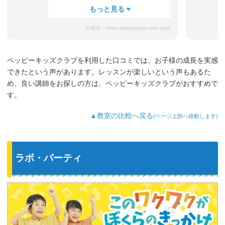
たまにママと離れるときに嫌がることも
ありますが、先生が上手になだめてく
れ、お迎えのときはいつも笑顔です。
引用元：
https://www.peppy-kids.com/
まだ3歳なのでどうしても集中力が続かな
いのですが、歌やゲームなど体を使った
り、カードやDVDなど目で楽しめたり、
ペッピーキッズクラブを利用した口コミでは、お子様の成長を実感
3歳児を飽きさせない充実したレッスンだ
できたという声があります。レッスンが楽しいという声もあるた
と思います。うちの子は特に歌やダンス
が好きなようで、よく「Hello～♪」と歌
め、良い講師をお探しの方は、ペッピーキッズクラブがおすすめで
っています。
す。
最近では家の中の物やスーパーの野菜な
ど、色んなものを英語で教えてくれるよ
▲教室の比較へ戻る
(ページ上部へ移動します)
うになり、英語が身についてきているの
を実感しています。
ラボ・パーティ