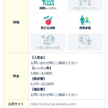
体験レッスン
2名以下のレッスン
特徴
異文化体験
授業参観
外国人講師が在籍
オンライン
【入室金】
お問い合わせ時にご確認ください
【レッスン料】
3,850～9,130円
料金
【教材費】
5,170～22,220円
【施設費】
お問い合わせ時にご確認ください
公式サイト
https://school.jp.yamaha.com/