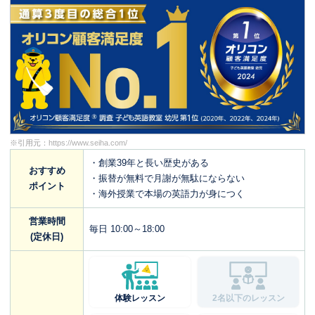
※引用元：
https://www.seiha.com/
・創業39年と長い歴史がある
おすすめ
・振替が無料で月謝が無駄にならない
ポイント
・海外授業で本場の英語力が身につく
営業時間
毎日 10:00～18:00
(定休日)
体験レッスン
2名以下のレッスン