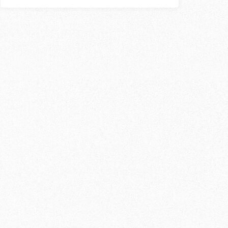
スン
外国人講師
〇
〇
×
〇