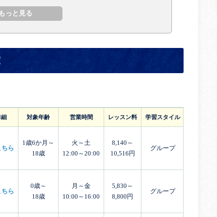
室
詳細
対象年齢
営業時間
レッスン料
学習スタイル
体験レッ
1歳6か月～
火～土
8,140～
こちら
グループ
18歳
12:00～20:00
10,516円
0歳～
月～金
5,830～
こちら
グループ
18歳
10:00～16:00
8,800円