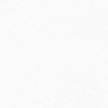
〇
〇
〇
〇
×
〇
×
〇
×
〇