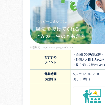
※引用元：
https://www.peppy-kids.com/
・全国1,500教室展開
おすすめ
・外国人と日本人の2
ポイント
・長く楽しく続けられ
営業時間
火～土 12:00～20:00
(定休日)
(月、日曜日)