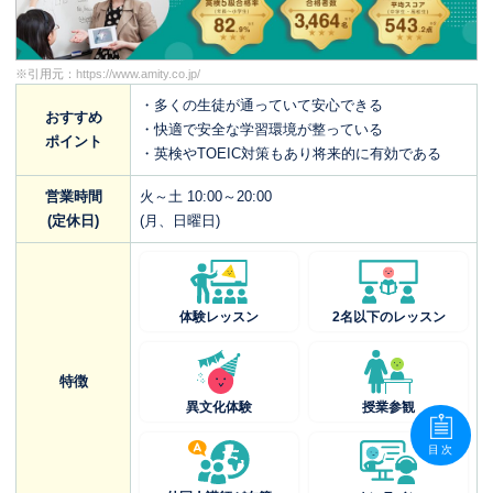
※引用元：
https://www.amity.co.jp/
・多くの生徒が通っていて安心できる
おすすめ
・快適で安全な学習環境が整っている
ポイント
・英検やTOEIC対策もあり将来的に有効である
営業時間
火～土 10:00～20:00
(定休日)
(月、日曜日)
体験レッスン
2名以下のレッスン
特徴
異文化体験
授業参観
目次