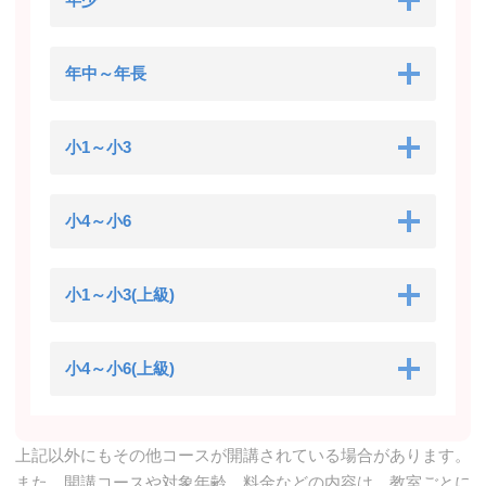
年中～年長
小1～小3
小4～小6
小1～小3(上級)
小4～小6(上級)
上記以外にもその他コースが開講されている場合があります。
また、開講コースや対象年齢、料金などの内容は、教室ごとに