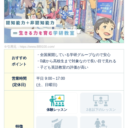
※引用元：
https://www.889100.com/
・全国展開している学研グループなので安心
おすすめ
・0歳から高校生まで対象なので長い目で見れる
ポイント
・子ども英語教室の評価が高い
営業時間
平日 9:00～17:00
(定休日)
(土、日曜日)
体験レッスン
2名以下のレッスン
特徴