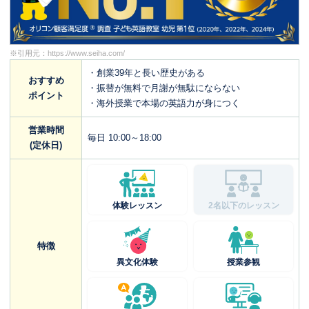
※引用元：
https://www.seiha.com/
・創業39年と長い歴史がある
おすすめ
・振替が無料で月謝が無駄にならない
ポイント
・海外授業で本場の英語力が身につく
営業時間
毎日 10:00～18:00
(定休日)
体験レッスン
2名以下のレッスン
特徴
異文化体験
授業参観