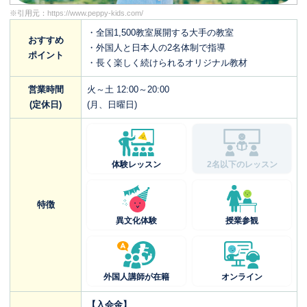
※引用元：
https://www.peppy-kids.com/
・全国1,500教室展開する大手の教室
おすすめ
・外国人と日本人の2名体制で指導
ポイント
・長く楽しく続けられるオリジナル教材
営業時間
火～土 12:00～20:00
(定休日)
(月、日曜日)
体験レッスン
2名以下のレッスン
特徴
異文化体験
授業参観
外国人講師が在籍
オンライン
【入会金】