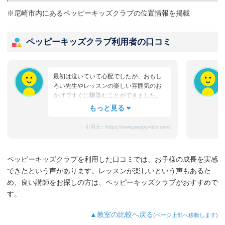
※尼崎市内にあるペッピーキッズクラブの位置情報を掲載
ペッピーキッズクラブ利用者の口コミ
最初は泣いていて心配でしたが、おもし
ろい先生やレッスンの楽しい雰囲気のお
かげですぐに馴染むことができました。
たまにママと離れるときに嫌がることも
ありますが、先生が上手になだめてく
れ、お迎えのときはいつも笑顔です。
引用元：
https://www.peppy-kids.com/
まだ3歳なのでどうしても集中力が続かな
いのですが、歌やゲームなど体を使った
り、カードやDVDなど目で楽しめたり、
ペッピーキッズクラブを利用した口コミでは、お子様の成長を実感
3歳児を飽きさせない充実したレッスンだ
できたという声があります。レッスンが楽しいという声もあるた
と思います。うちの子は特に歌やダンス
が好きなようで、よく「Hello～♪」と歌
め、良い講師をお探しの方は、ペッピーキッズクラブがおすすめで
っています。
す。
最近では家の中の物やスーパーの野菜な
ど、色んなものを英語で教えてくれるよ
▲教室の比較へ戻る
(ページ上部へ移動します)
うになり、英語が身についてきているの