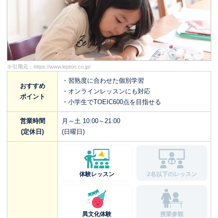
※引用元：
https://www.lepton.co.jp/
・習熟度に合わせた個別学習
おすすめ
・オンラインレッスンにも対応
ポイント
・小学生でTOEIC600点を目指せる
営業時間
月～土 10:00～21:00
(定休日)
(日曜日)
体験レッスン
2名以下のレッスン
異文化体験
授業参観