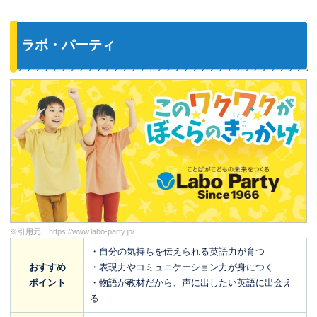
を実感しています。
ラボ・パーティ
※引用元：
https://www.labo-party.jp/
・自分の気持ちを伝えられる英語力が育つ
おすすめ
・表現力やコミュニケーション力が身につく
ポイント
・物語が教材だから、声に出したい英語に出会え
る