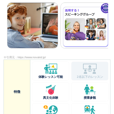
※引用元：
https://www.novakid.jp/
体験レッスン可能
2名以下のレッスン
特徴
異文化体験
授業参観