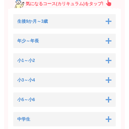
気になるコース(カリキュラム)をタップ!
生後9か月～3歳
年少～年長
小1～小2
小3～小4
小5～小6
中学生