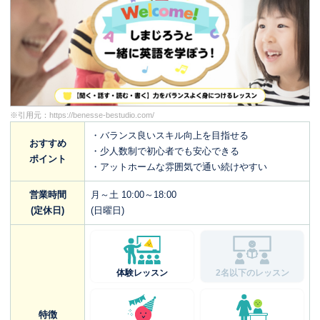
※引用元：
https://benesse-bestudio.com/
・バランス良いスキル向上を目指せる
おすすめ
・少人数制で初心者でも安心できる
ポイント
・アットホームな雰囲気で通い続けやすい
営業時間
月～土 10:00～18:00
(定休日)
(日曜日)
体験レッスン
2名以下のレッスン
特徴