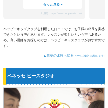
たまにママと離れるときに嫌がることも
ありますが、先生が上手になだめてく
れ、お迎えのときはいつも笑顔です。
引用元：
https://www.peppy-kids.com/
まだ3歳なのでどうしても集中力が続かな
いのですが、歌やゲームなど体を使った
り、カードやDVDなど目で楽しめたり、
ペッピーキッズクラブを利用した口コミでは、お子様の成長を実感
3歳児を飽きさせない充実したレッスンだ
できたという声があります。レッスンが楽しいという声もあるた
と思います。うちの子は特に歌やダンス
が好きなようで、よく「Hello～♪」と歌
め、良い講師をお探しの方は、ペッピーキッズクラブがおすすめで
っています。
す。
最近では家の中の物やスーパーの野菜な
ど、色んなものを英語で教えてくれるよ
▲教室の比較へ戻る
(ページ上部へ移動します)
うになり、英語が身についてきているの
を実感しています。
ベネッセ ビースタジオ