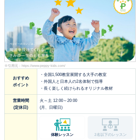
※引用元：
https://www.peppy-kids.com/
・全国1,500教室展開する大手の教室
おすすめ
・外国人と日本人の2名体制で指導
ポイント
・長く楽しく続けられるオリジナル教材
営業時間
火～土 12:00～20:00
(定休日)
(月、日曜日)
体験レッスン
2名以下のレッスン