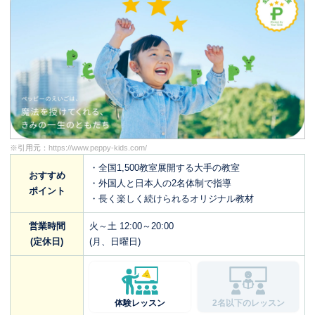
※引用元：
https://www.peppy-kids.com/
・全国1,500教室展開する大手の教室
おすすめ
・外国人と日本人の2名体制で指導
ポイント
・長く楽しく続けられるオリジナル教材
営業時間
火～土 12:00～20:00
(定休日)
(月、日曜日)
体験レッスン
2名以下のレッスン