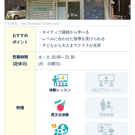
※引用元：
http://wombat.fc2web.com/
・ネイティブ講師から学べる
おすすめ
・レベルに合わせた指導を受けられる
ポイント
・子どもから大人までクラスが充実
営業時間
火～土 10:00～21:30
(定休日)
(月、日曜日)
体験レッスン
2名以下のレッスン
特徴
異文化体験
授業参観