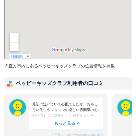
※直方市内にあるペッピーキッズクラブの位置情報を掲載
ペッピーキッズクラブ利用者の口コミ
最初は泣いていて心配でしたが、おもし
ろい先生やレッスンの楽しい雰囲気のお
かげですぐに馴染むことができました。
たまにママと離れるときに嫌がることも
ありますが、先生が上手になだめてく
れ、お迎えのときはいつも笑顔です。
引用元：
https://www.peppy-kids.com/