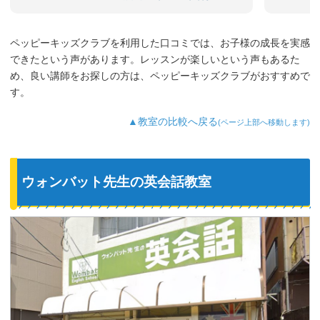
まだ3歳なのでどうしても集中力が続かな
いのですが、歌やゲームなど体を使った
り、カードやDVDなど目で楽しめたり、
ペッピーキッズクラブを利用した口コミでは、お子様の成長を実感
3歳児を飽きさせない充実したレッスンだ
できたという声があります。レッスンが楽しいという声もあるた
と思います。うちの子は特に歌やダンス
が好きなようで、よく「Hello～♪」と歌
め、良い講師をお探しの方は、ペッピーキッズクラブがおすすめで
っています。
す。
最近では家の中の物やスーパーの野菜な
ど、色んなものを英語で教えてくれるよ
▲教室の比較へ戻る
(ページ上部へ移動します)
うになり、英語が身についてきているの
を実感しています。
ウォンバット先生の英会話教室