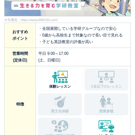
※引用元：
https://www.889100.com/
・全国展開している学研グループなので安心
おすすめ
・0歳から高校生まで対象なので長い目で見れる
ポイント
・子ども英語教室の評価が高い
営業時間
平日 9:00～17:00
(定休日)
(土、日曜日)
体験レッスン
2名以下のレッスン
特徴
異文化体験
授業参観