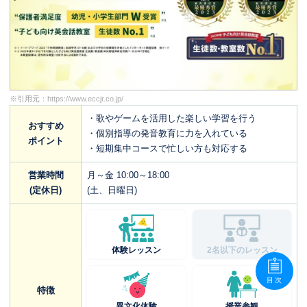
※引用元：
https://www.eccjr.co.jp/
・歌やゲームを活用した楽しい学習を行う
おすすめ
・個別指導の発音教育に力を入れている
ポイント
・短期集中コースで忙しい方も対応する
営業時間
月～金 10:00～18:00
(定休日)
(土、日曜日)
体験レッスン
2名以下のレッスン
目次
特徴
異文化体験
授業参観