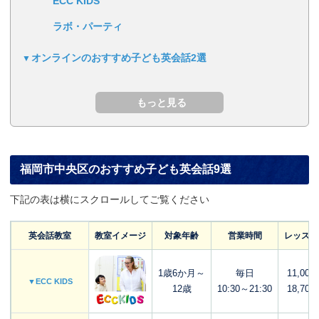
ECC KIDS
ラボ・パーティ
オンラインのおすすめ子ども英会話2選
福岡市中央区のおすすめ子ども英会話9選
下記の表は横にスクロールしてご覧ください
英会話教室
教室イメージ
対象年齢
営業時間
レッスン
1歳6か月～
毎日
11,000
▼ECC KIDS
12歳
10:30～21:30
18,700