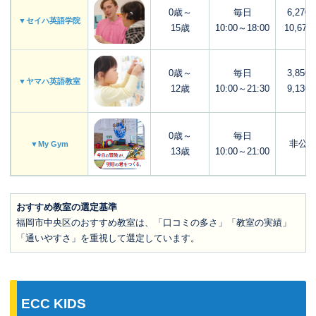
0歳～
毎日
6,270
▼セイハ英語学院
15歳
10:00～18:00
10,670
0歳～
毎日
3,850
▼ヤマハ英語教室
12歳
10:00～21:30
9,130
0歳～
毎日
非公
▼My Gym
13歳
10:00～21:00
おすすめ教室の選定基準
福岡市中央区のおすすめ教室は、「口コミの多さ」「教室の実績」
「通いやすさ」を重視して選定しています。
ECC KIDS