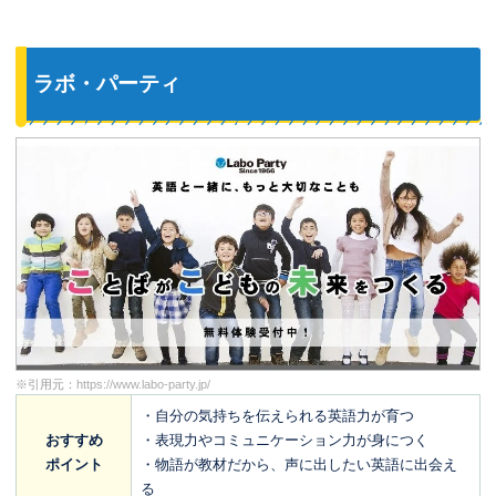
ラボ・パーティ
※引用元：
https://www.labo-party.jp/
・自分の気持ちを伝えられる英語力が育つ
おすすめ
・表現力やコミュニケーション力が身につく
ポイント
・物語が教材だから、声に出したい英語に出会え
る