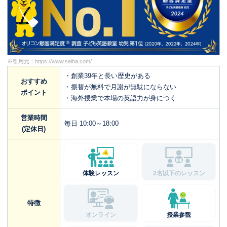
※引用元：
https://www.seiha.com/
・創業39年と長い歴史がある
おすすめ
・振替が無料で月謝が無駄にならない
ポイント
・海外授業で本場の英語力が身につく
営業時間
毎日 10:00～18:00
(定休日)
体験レッスン
2名以下のレッスン
特徴
オンライン
授業参観