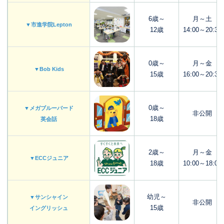
6歳～
月～土
▼市進学院Lepton
12歳
14:00～20:30
0歳～
月～金
▼Bob Kids
15歳
16:00～20:30
0歳～
▼メガブルーバード
非公開
18歳
英会話
2歳～
月～金
▼ECCジュニア
18歳
10:00～18:00
幼児～
▼サンシャイン
非公開
15歳
イングリッシュ