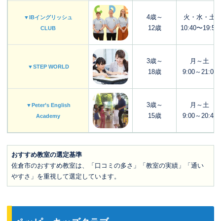
4歳～
火・水・土
▼IBイングリッシュ
12歳
10:40〜19:50
CLUB
3歳～
月～土
▼STEP WORLD
18歳
9:00～21:00
3歳～
月～土
▼Peter’s English
15歳
9:00～20:40
Academy
おすすめ教室の選定基準
佐倉市のおすすめ教室は、「口コミの多さ」「教室の実績」「通い
やすさ」を重視して選定しています。