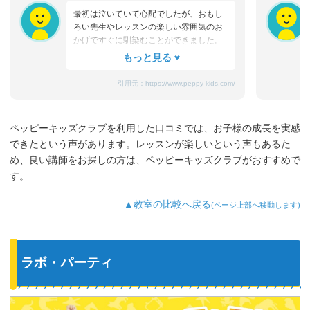
最初は泣いていて心配でしたが、おもし
ろい先生やレッスンの楽しい雰囲気のお
かげですぐに馴染むことができました。
たまにママと離れるときに嫌がることも
ありますが、先生が上手になだめてく
れ、お迎えのときはいつも笑顔です。
引用元：
https://www.peppy-kids.com/
まだ3歳なのでどうしても集中力が続かな
いのですが、歌やゲームなど体を使った
り、カードやDVDなど目で楽しめたり、
ペッピーキッズクラブを利用した口コミでは、お子様の成長を実感
3歳児を飽きさせない充実したレッスンだ
できたという声があります。レッスンが楽しいという声もあるた
と思います。うちの子は特に歌やダンス
が好きなようで、よく「Hello～♪」と歌
め、良い講師をお探しの方は、ペッピーキッズクラブがおすすめで
っています。
す。
最近では家の中の物やスーパーの野菜な
ど、色んなものを英語で教えてくれるよ
▲教室の比較へ戻る
(ページ上部へ移動します)
うになり、英語が身についてきているの
を実感しています。
ラボ・パーティ