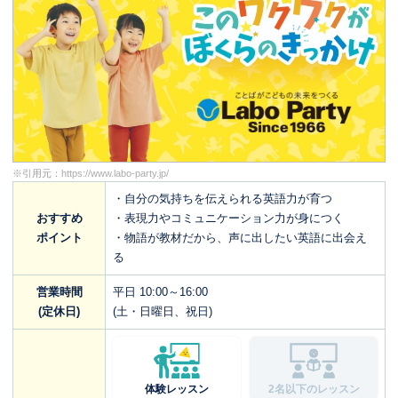
※引用元：
https://www.labo-party.jp/
・自分の気持ちを伝えられる英語力が育つ
おすすめ
・表現力やコミュニケーション力が身につく
ポイント
・物語が教材だから、声に出したい英語に出会え
る
営業時間
平日 10:00～16:00
(定休日)
(土・日曜日、祝日)
体験レッスン
2名以下のレッスン