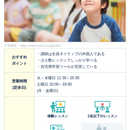
※引用元：
https://www.nova.co.jp/junior/
・講師は全員ネイティブの外国人である
おすすめ
・少人数レッスンでしっかり学べる
ポイント
・自宅用学習ツールが充実している
火～木曜日 11:30～20:30
営業時間
土曜日 10:00～19:00
(定休日)
(月・金曜日)
体験レッスン
2名以下のレッスン