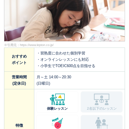
※引用元：
https://www.lepton.co.jp/
・習熟度に合わせた個別学習
おすすめ
・オンラインレッスンにも対応
ポイント
・小学生でTOEIC600点を目指せる
営業時間
月～土 14:00～20:30
(定休日)
(日曜日)
体験レッスン
2名以下のレッスン
特徴