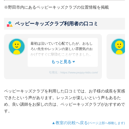
※野田市内にあるペッピーキッズクラブの位置情報を掲載
ペッピーキッズクラブ利用者の口コミ
最初は泣いていて心配でしたが、おもし
ろい先生やレッスンの楽しい雰囲気のお
かげですぐに馴染むことができました。
たまにママと離れるときに嫌がることも
ありますが、先生が上手になだめてく
れ、お迎えのときはいつも笑顔です。
引用元：
https://www.peppy-kids.com/
まだ3歳なのでどうしても集中力が続かな
いのですが、歌やゲームなど体を使った
り、カードやDVDなど目で楽しめたり、
ペッピーキッズクラブを利用した口コミでは、お子様の成長を実感
3歳児を飽きさせない充実したレッスンだ
できたという声があります。レッスンが楽しいという声もあるた
と思います。うちの子は特に歌やダンス
が好きなようで、よく「Hello～♪」と歌
め、良い講師をお探しの方は、ペッピーキッズクラブがおすすめで
っています。
す。
最近では家の中の物やスーパーの野菜な
ど、色んなものを英語で教えてくれるよ
▲教室の比較へ戻る
(ページ上部へ移動します)
うになり、英語が身についてきているの