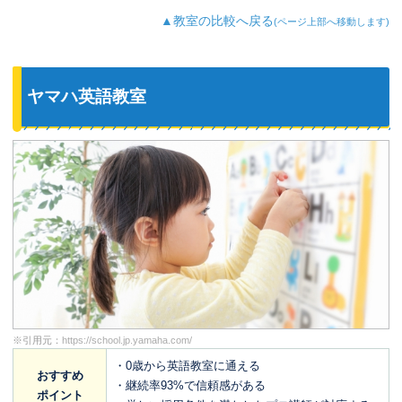
▲教室の比較へ戻る
(ページ上部へ移動します)
ヤマハ英語教室
※引用元：
https://school.jp.yamaha.com/
・0歳から英語教室に通える
おすすめ
・継続率93%で信頼感がある
ポイント