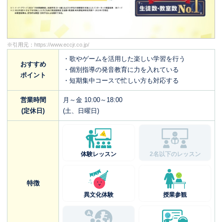
※引用元：
https://www.eccjr.co.jp/
・歌やゲームを活用した楽しい学習を行う
おすすめ
・個別指導の発音教育に力を入れている
ポイント
・短期集中コースで忙しい方も対応する
営業時間
月～金 10:00～18:00
(定休日)
(土、日曜日)
体験レッスン
2名以下のレッスン
特徴
異文化体験
授業参観