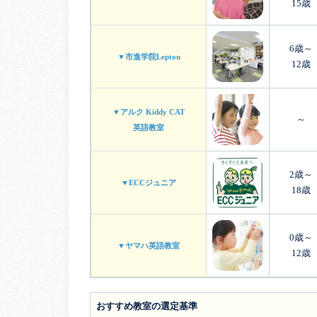
15歳
6歳～
▼市進学院Lepton
12歳
▼アルク Kiddy CAT
～
英語教室
2歳～
▼ECCジュニア
18歳
0歳～
▼ヤマハ英語教室
12歳
おすすめ教室の選定基準