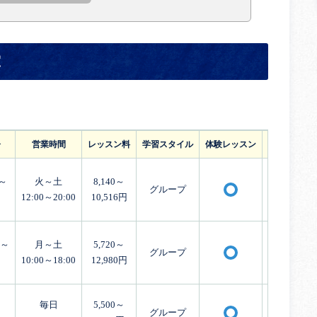
室
齢
営業時間
レッスン料
学習スタイル
体験レッスン
外国人講師
～
火～土
8,140～
グループ
〇
12:00～20:00
10,516円
月～
月～土
5,720～
グループ
〇
10:00～18:00
12,980円
毎日
5,500～
グループ
〇