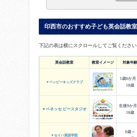
印西市のおすすめ子ども英会話教
下記の表は横にスクロールしてご覧ください
英会話教室
教室イメージ
対象年
1歳6か月
▼ペッピーキッズクラブ
18歳
生後9か
▼ベネッセ ビースタジオ
18歳
0歳～
▼セイハ英語学院