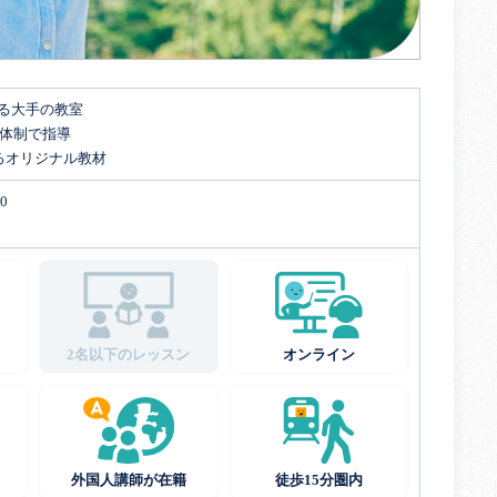
する大手の教室
名体制で指導
るオリジナル教材
0
2名以下のレッスン
オンライン
外国人講師が在籍
徒歩15分圏内