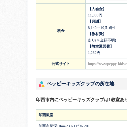
【入会金】
11,000円
【月謝】
8,140～10,516円
料金
【教材費】
あり(※金額不明)
【教室運営費】
1,232円
公式サイト
https://www.peppy-kids.
ペッピーキッズクラブの所在地
印西市内にペッピーキッズクラブは1教室あ
印西教室
印西市草深1044-23 NTビル 201