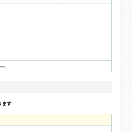
com/
ります