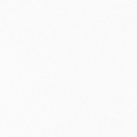
×
×
×
×