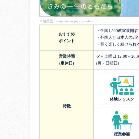
※引用元：
https://www.peppy-kids.com/
・全国1,500教室展開
おすすめ
・外国人と日本人の2
ポイント
・長く楽しく続けられ
営業時間
火～土曜日 12:00～20:0
(定休日)
(月・日曜日)
体験レッスン
特徴
授業参観