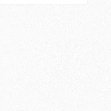
〇
〇
〇