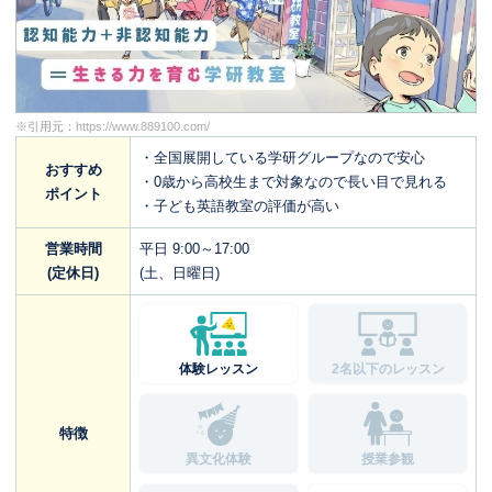
※引用元：
https://www.889100.com/
・全国展開している学研グループなので安心
おすすめ
・0歳から高校生まで対象なので長い目で見れる
ポイント
・子ども英語教室の評価が高い
営業時間
平日 9:00～17:00
(定休日)
(土、日曜日)
体験レッスン
2名以下のレッスン
特徴
異文化体験
授業参観