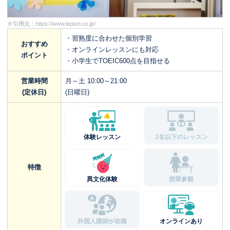
※引用元：
https://www.lepton.co.jp/
・習熟度に合わせた個別学習
おすすめ
・オンラインレッスンにも対応
ポイント
・小学生でTOEIC600点を目指せる
営業時間
月～土 10:00～21:00
(定休日)
(日曜日)
体験レッスン
2名以下のレッスン
特徴
異文化体験
授業参観
外国人講師が在籍
オンラインあり