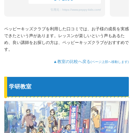
ありますが、先生が上手になだめてく
れ、お迎えのときはいつも笑顔です。
引用元：
https://www.peppy-kids.com/
まだ3歳なのでどうしても集中力が続かな
いのですが、歌やゲームなど体を使った
り、カードやDVDなど目で楽しめたり、
ペッピーキッズクラブを利用した口コミでは、お子様の成長を実感
3歳児を飽きさせない充実したレッスンだ
できたという声があります。レッスンが楽しいという声もあるた
と思います。うちの子は特に歌やダンス
が好きなようで、よく「Hello～♪」と歌
め、良い講師をお探しの方は、ペッピーキッズクラブがおすすめで
っています。
す。
最近では家の中の物やスーパーの野菜な
ど、色んなものを英語で教えてくれるよ
▲教室の比較へ戻る
(ページ上部へ移動します)
うになり、英語が身についてきているの
を実感しています。
学研教室