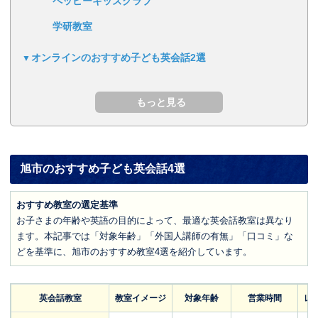
ペッピーキッズクラブ
学研教室
オンラインのおすすめ子ども英会話2選
旭市のおすすめ子ども英会話4選
おすすめ教室の選定基準
お子さまの年齢や英語の目的によって、最適な英会話教室は異なり
ます。本記事では「対象年齢」「外国人講師の有無」「口コミ」な
どを基準に、旭市のおすすめ教室4選を紹介しています。
英会話教室
教室イメージ
対象年齢
営業時間
レ