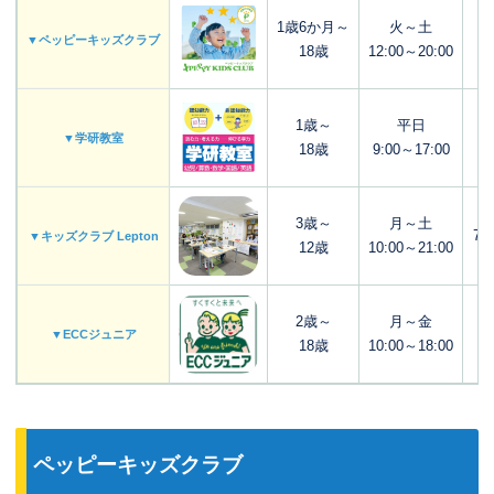
1歳6か月～
火～土
8
▼ペッピーキッズクラブ
18歳
12:00～20:00
10
1歳～
平日
7
▼学研教室
18歳
9:00～17:00
13
3歳～
月～土
7,
▼キッズクラブ Lepton
12歳
10:00～21:00
2歳～
月～金
6
▼ECCジュニア
18歳
10:00～18:00
12
ペッピーキッズクラブ