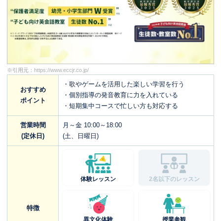
※引用元：
https://www.eccjr.co.jp/
・歌やゲームを活用した楽しい学習を行う
おすすめ
・個別指導の発音教育に力を入れている
ポイント
・短期集中コースで忙しい方も対応する
営業時間
月～金 10:00～18:00
(定休日)
(土、日曜日)
体験レッスン
2名以下のレッスン
特徴
異文化体験
授業参観