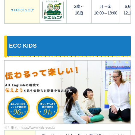
2歳～
月～金
6,60
▼ECCジュニア
18歳
10:00～18:00
12,10
ECC KIDS
※引用元：
https://www.kids.ecc.jp/