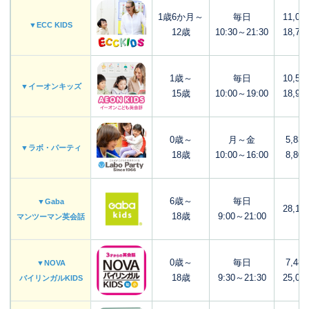
1歳6か月～
毎日
11,00
▼ECC KIDS
12歳
10:30～21:30
18,70
1歳～
毎日
10,56
▼イーオンキッズ
15歳
10:00～19:00
18,92
0歳～
月～金
5,83
▼ラボ・パーティ
18歳
10:00～16:00
8,80
6歳～
毎日
▼Gaba
28,16
18歳
9:00～21:00
マンツーマン英会話
0歳～
毎日
7,48
▼NOVA
18歳
9:30～21:30
25,00
バイリンガルKIDS