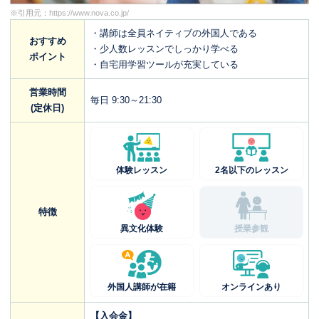
※引用元：
https://www.nova.co.jp/
・講師は全員ネイティブの外国人である
おすすめ
・少人数レッスンでしっかり学べる
ポイント
・自宅用学習ツールが充実している
営業時間
毎日 9:30～21:30
(定休日)
体験レッスン
2名以下のレッスン
特徴
異文化体験
授業参観
外国人講師が在籍
オンラインあり
【入会金】