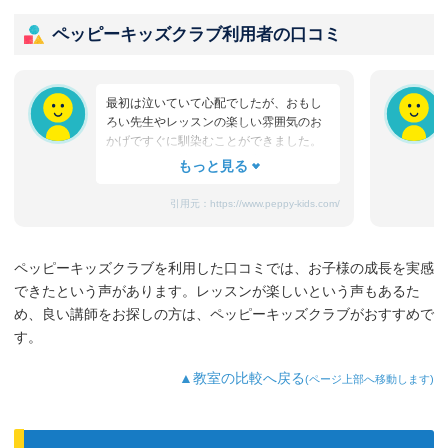
ペッピーキッズクラブ利用者の口コミ
最初は泣いていて心配でしたが、おもし
ろい先生やレッスンの楽しい雰囲気のお
かげですぐに馴染むことができました。
たまにママと離れるときに嫌がることも
ありますが、先生が上手になだめてく
れ、お迎えのときはいつも笑顔です。
引用元：
https://www.peppy-kids.com/
まだ3歳なのでどうしても集中力が続かな
いのですが、歌やゲームなど体を使った
り、カードやDVDなど目で楽しめたり、
ペッピーキッズクラブを利用した口コミでは、お子様の成長を実感
3歳児を飽きさせない充実したレッスンだ
できたという声があります。レッスンが楽しいという声もあるた
と思います。うちの子は特に歌やダンス
が好きなようで、よく「Hello～♪」と歌
め、良い講師をお探しの方は、ペッピーキッズクラブがおすすめで
っています。
す。
最近では家の中の物やスーパーの野菜な
ど、色んなものを英語で教えてくれるよ
▲教室の比較へ戻る
(ページ上部へ移動します)
うになり、英語が身についてきているの
を実感しています。