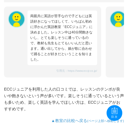
両親共に英語が苦手なので子どもには英
語好きになってほしくて、いちばん初め
に浮かんだ英語教室「ECCジュニア」に
決めました。レッスン中は40分間飽きな
いし、とても楽しそうに通っているの
で、教材も先生もとてもいいんだと思い
ます。通い出してから、娘が歌に合わせ
て踊ることが好きだということを知りま
した。
引用元：
https://www.eccjr.co.jp/
ECCジュニアを利用した人の口コミでは、レッスンのテンポが良
いや飽きないという声が多いです。楽しそうに通っているという声
も多いため、楽しく英語を学んでほしい方は、ECCジュニアがお
すすめです。
目次
▲教室の比較へ戻る
(ページ上部へ移動します)