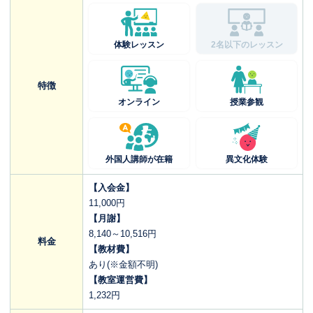
体験レッスン
2名以下のレッスン
特徴
オンライン
授業参観
外国人講師が在籍
異文化体験
【入会金】
11,000円
【月謝】
8,140～10,516円
料金
【教材費】
あり(※金額不明)
【教室運営費】
1,232円