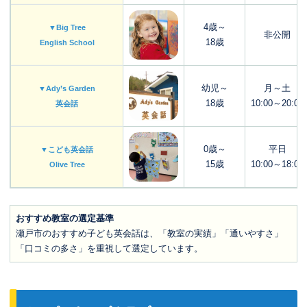
4歳～
▼Big Tree
非公開
18歳
English School
幼児～
月～土
▼Ady’s Garden
18歳
10:00～20:00
英会話
0歳～
平日
▼こども英会話
15歳
10:00～18:00
Olive Tree
おすすめ教室の選定基準
瀬戸市のおすすめ子ども英会話は、「教室の実績」「通いやすさ」
「口コミの多さ」を重視して選定しています。