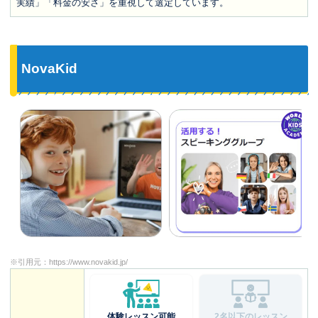
実績」「料金の安さ」を重視して選定しています。
NovaKid
※引用元：
https://www.novakid.jp/
体験レッスン可能
2名以下のレッスン