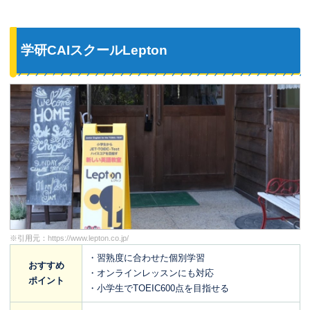
学研CAIスクールLepton
※引用元：
https://www.lepton.co.jp/
・習熟度に合わせた個別学習
おすすめ
・オンラインレッスンにも対応
ポイント
・小学生でTOEIC600点を目指せる