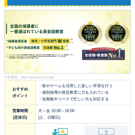
※引用元：
https://www.eccjr.co.jp/
・歌やゲームを活用した楽しい学習を行う
おすすめ
・個別指導の発音教育に力を入れている
ポイント
・短期集中コースで忙しい方も対応する
営業時間
月～金 10:00～18:00
(定休日)
(土、日曜日)