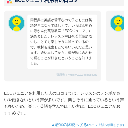
ECCジュニア利用者の口コミ
両親共に英語が苦手なので子どもには英
語好きになってほしくて、いちばん初め
に浮かんだ英語教室「ECCジュニア」に
決めました。レッスン中は40分間飽きな
いし、とても楽しそうに通っているの
で、教材も先生もとてもいいんだと思い
ます。通い出してから、娘が歌に合わせ
て踊ることが好きだということを知りま
した。
引用元：
https://www.eccjr.co.jp/
ECCジュニアを利用した人の口コミでは、レッスンのテンポが良
いや飽きないという声が多いです。楽しそうに通っているという声
も多いため、楽しく英語を学んでほしい方は、ECCジュニアがお
すすめです。
▲教室の比較へ戻る
(ページ上部へ移動します)