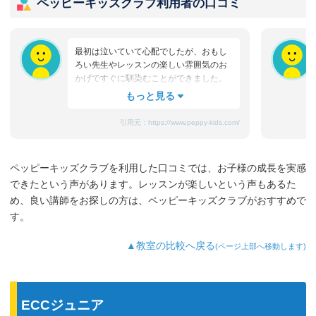
ペッピーキッズクラブ利用者の口コミ
最初は泣いていて心配でしたが、おもし
ろい先生やレッスンの楽しい雰囲気のお
かげですぐに馴染むことができました。
たまにママと離れるときに嫌がることも
ありますが、先生が上手になだめてく
れ、お迎えのときはいつも笑顔です。
引用元：
https://www.peppy-kids.com/
まだ3歳なのでどうしても集中力が続かな
いのですが、歌やゲームなど体を使った
り、カードやDVDなど目で楽しめたり、
ペッピーキッズクラブを利用した口コミでは、お子様の成長を実感
3歳児を飽きさせない充実したレッスンだ
できたという声があります。レッスンが楽しいという声もあるた
と思います。うちの子は特に歌やダンス
が好きなようで、よく「Hello～♪」と歌
め、良い講師をお探しの方は、ペッピーキッズクラブがおすすめで
っています。
す。
最近では家の中の物やスーパーの野菜な
ど、色んなものを英語で教えてくれるよ
▲教室の比較へ戻る
(ページ上部へ移動します)
うになり、英語が身についてきているの
を実感しています。
ECCジュニア