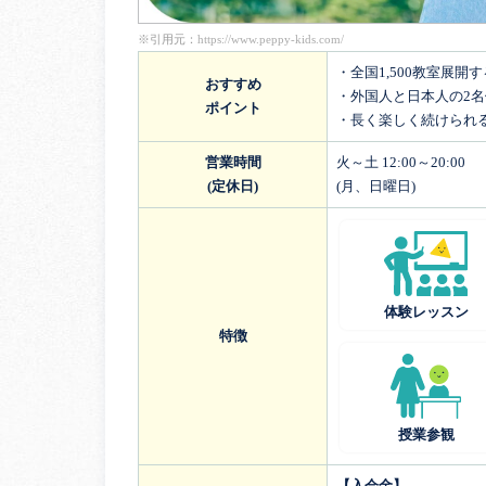
※引用元：
https://www.peppy-kids.com/
・全国1,500教室展開
おすすめ
・外国人と日本人の2
ポイント
・長く楽しく続けられ
営業時間
火～土 12:00～20:00
(定休日)
(月、日曜日)
体験レッスン
特徴
授業参観
【入会金】