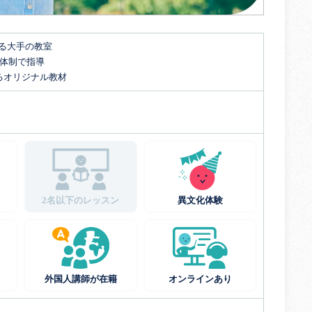
する大手の教室
名体制で指導
るオリジナル教材
2名以下のレッスン
異文化体験
外国人講師が在籍
オンラインあり