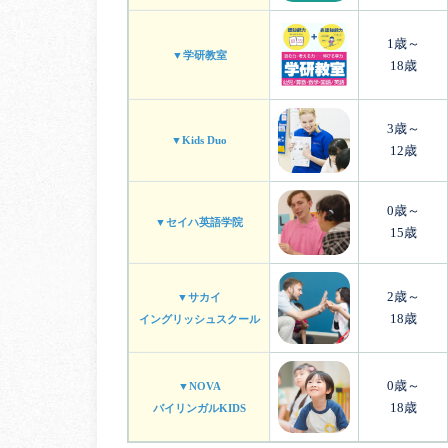
1歳～
▼学研教室
18歳
3歳～
▼Kids Duo
12歳
0歳～
▼セイハ英語学院
15歳
2歳～
▼サカイ
18歳
イングリッシュスクール
0歳～
▼NOVA
18歳
バイリンガルKIDS