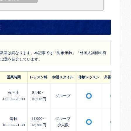
選
教室は異なります。本記事では「対象年齢」「外国人講師の有
12選を紹介しています。
営業時間
レッスン料
学習スタイル
体験レッスン
外国人講師
火～土
8,140～
グループ
〇
〇
12:00～20:00
10,516円
毎日
11,000～
グループ
〇
〇
10:30～21:30
18,700円
少人数