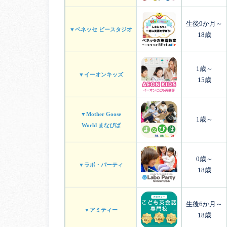
生後9か月～
▼ベネッセ ビースタジオ
18歳
1歳～
▼イーオンキッズ
15歳
▼Mother Goose
1歳～
World まなびば
0歳～
▼ラボ・パーティ
18歳
生後6か月～
▼アミティー
18歳