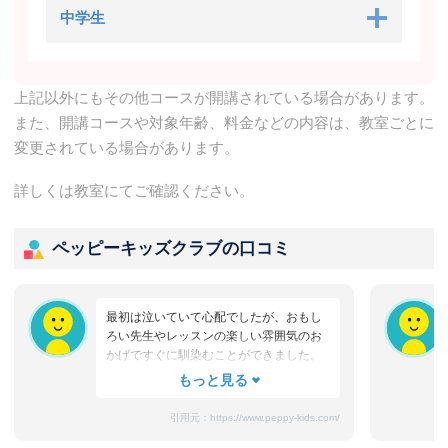
中学生
上記以外にもその他コースが開講されている場合があります。
また、開講コースや対象年齢、料金などの内容は、教室ごとに
変更されている場合があります。
詳しくは教室にてご確認ください。
ペッピーキッズクラブの口コミ
最初は泣いていて心配でしたが、おもし
ろい先生やレッスンの楽しい雰囲気のお
かげですぐに馴染むことができました。
たまにママと離れるときに嫌がることも
ありますが、先生が上手になだめてく
れ、お迎えのときはいつも笑顔です。
引用元：
https://www.peppy-kids.com/
まだ3歳なのでどうしても集中力が続かな