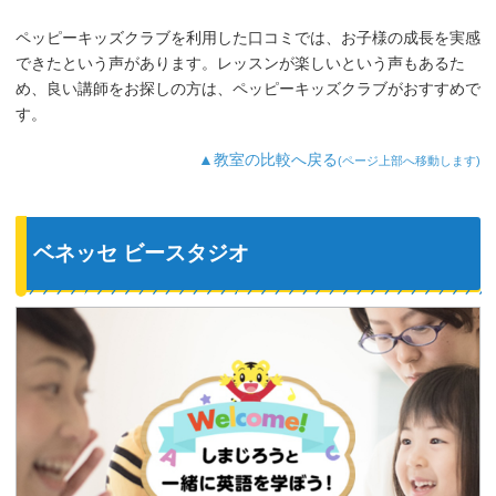
いのですが、歌やゲームなど体を使った
り、カードやDVDなど目で楽しめたり、
ペッピーキッズクラブを利用した口コミでは、お子様の成長を実感
3歳児を飽きさせない充実したレッスンだ
できたという声があります。レッスンが楽しいという声もあるた
と思います。うちの子は特に歌やダンス
が好きなようで、よく「Hello～♪」と歌
め、良い講師をお探しの方は、ペッピーキッズクラブがおすすめで
っています。
す。
最近では家の中の物やスーパーの野菜な
ど、色んなものを英語で教えてくれるよ
▲教室の比較へ戻る
(ページ上部へ移動します)
うになり、英語が身についてきているの
を実感しています。
ベネッセ ビースタジオ