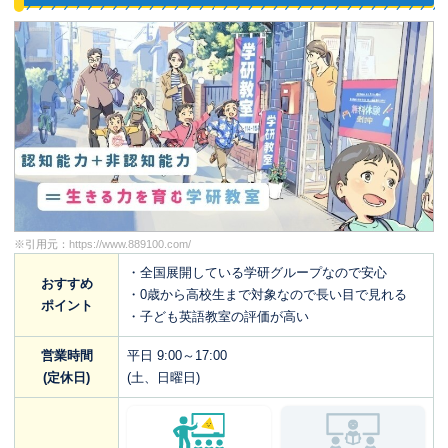
※引用元：
https://www.889100.com/
・全国展開している学研グループなので安心
おすすめ
・0歳から高校生まで対象なので長い目で見れる
ポイント
・子ども英語教室の評価が高い
営業時間
平日 9:00～17:00
(定休日)
(土、日曜日)