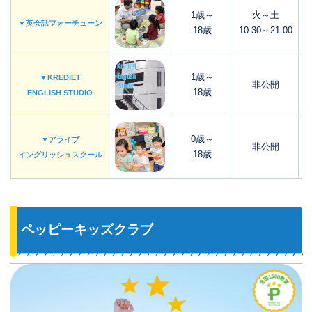
1歳～
火～土
▼英会話フォーチューン
18歳
10:30～21:00
1歳～
▼KREDIET
非公開
18歳
ENGLISH STUDIO
0歳～
▼アライブ
非公開
18歳
イングリッシュスクール
ペッピーキッズクラブ