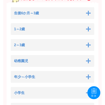
生後6か月～3歳
1～2歳
2～3歳
幼稚園児
年少～小学生
小学生
目次