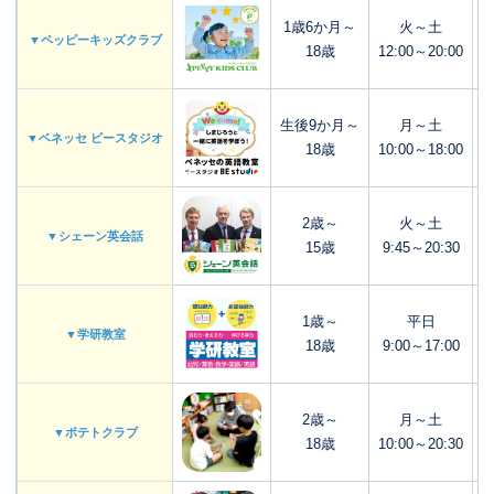
1歳6か月～
火～土
▼ペッピーキッズクラブ
18歳
12:00～20:00
生後9か月～
月～土
▼ベネッセ ビースタジオ
18歳
10:00～18:00
2歳～
火～土
▼シェーン英会話
15歳
9:45～20:30
1歳～
平日
▼学研教室
18歳
9:00～17:00
2歳～
月～土
▼ポテトクラブ
18歳
10:00～20:30