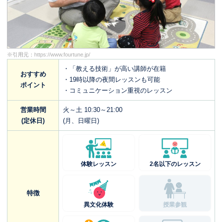
※引用元：
https://www.fourtune.jp/
・「教える技術」が高い講師が在籍
おすすめ
・19時以降の夜間レッスンも可能
ポイント
・コミュニケーション重視のレッスン
営業時間
火～土 10:30～21:00
(定休日)
(月、日曜日)
体験レッスン
2名以下のレッスン
特徴
異文化体験
授業参観