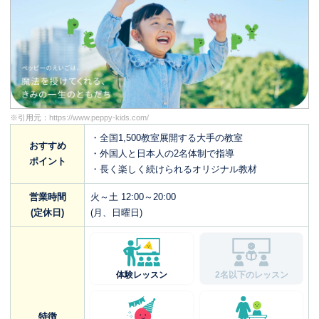
※引用元：
https://www.peppy-kids.com/
・全国1,500教室展開する大手の教室
おすすめ
・外国人と日本人の2名体制で指導
ポイント
・長く楽しく続けられるオリジナル教材
営業時間
火～土 12:00～20:00
(定休日)
(月、日曜日)
体験レッスン
2名以下のレッスン
特徴