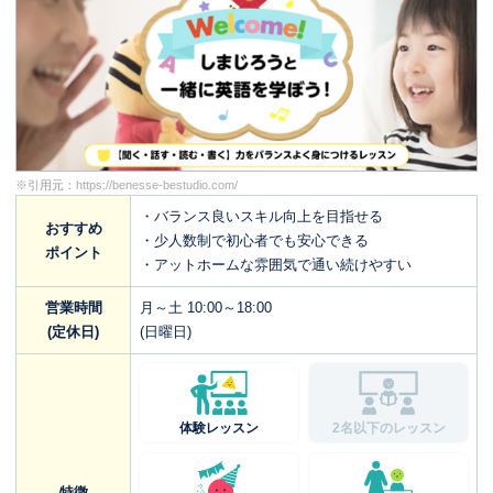
※引用元：
https://benesse-bestudio.com/
・バランス良いスキル向上を目指せる
おすすめ
・少人数制で初心者でも安心できる
ポイント
・アットホームな雰囲気で通い続けやすい
営業時間
月～土 10:00～18:00
(定休日)
(日曜日)
体験レッスン
2名以下のレッスン
特徴