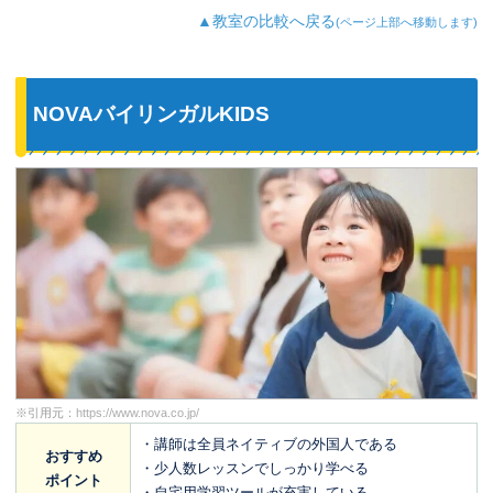
▲教室の比較へ戻る
(ページ上部へ移動します)
NOVAバイリンガルKIDS
※引用元：
https://www.nova.co.jp/
・講師は全員ネイティブの外国人である
おすすめ
・少人数レッスンでしっかり学べる
ポイント
・自宅用学習ツールが充実している