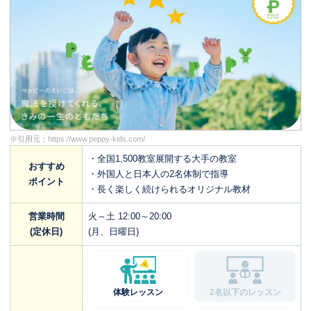
※引用元：
https://www.peppy-kids.com/
・全国1,500教室展開する大手の教室
おすすめ
・外国人と日本人の2名体制で指導
ポイント
・長く楽しく続けられるオリジナル教材
営業時間
火～土 12:00～20:00
(定休日)
(月、日曜日)
体験レッスン
2名以下のレッスン