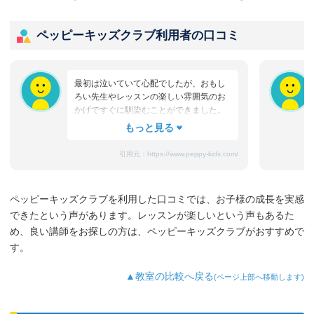
ペッピーキッズクラブ利用者の口コミ
最初は泣いていて心配でしたが、おもし
ろい先生やレッスンの楽しい雰囲気のお
かげですぐに馴染むことができました。
たまにママと離れるときに嫌がることも
ありますが、先生が上手になだめてく
れ、お迎えのときはいつも笑顔です。
引用元：
https://www.peppy-kids.com/
まだ3歳なのでどうしても集中力が続かな
いのですが、歌やゲームなど体を使った
り、カードやDVDなど目で楽しめたり、
ペッピーキッズクラブを利用した口コミでは、お子様の成長を実感
3歳児を飽きさせない充実したレッスンだ
できたという声があります。レッスンが楽しいという声もあるた
と思います。うちの子は特に歌やダンス
が好きなようで、よく「Hello～♪」と歌
め、良い講師をお探しの方は、ペッピーキッズクラブがおすすめで
っています。
す。
最近では家の中の物やスーパーの野菜な
ど、色んなものを英語で教えてくれるよ
▲教室の比較へ戻る
(ページ上部へ移動します)
うになり、英語が身についてきているの
を実感しています。